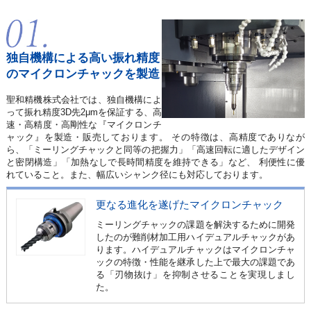
独自機構による高い振れ精度
の
マイクロンチャックを製造
聖和精機株式会社では、独自機構によ
って振れ精度3D先2μmを保証する、高
速・高精度・高剛性な『マイクロンチ
ャック』を製造・販売しております。 その特徴は、高精度でありなが
ら、「ミーリングチャックと同等の把握力」「高速回転に適したデザイン
と密閉構造」「加熱なしで長時間精度を維持できる」など、 利便性に優
れていること。また、幅広いシャンク径にも対応しております。
更なる進化を遂げたマイクロンチャック
ミーリングチャックの課題を解決するために開発
したのが難削材加工用ハイデュアルチャックがあ
ります。ハイデュアルチャックはマイクロンチャ
ックの特徴・性能を継承した上で最大の課題であ
る「刃物抜け」を抑制させることを実現しまし
た。