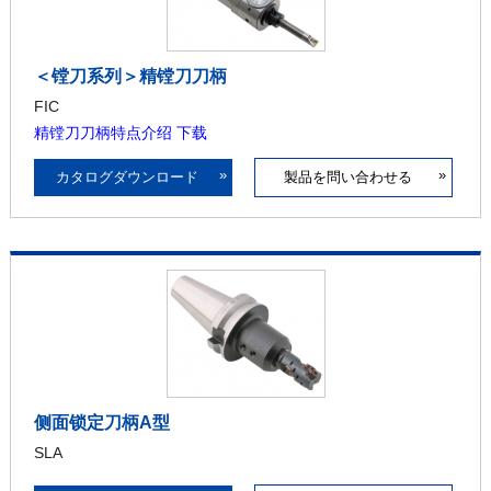
＜镗刀系列＞精镗刀刀柄
FIC
精镗刀刀柄特点介绍 下载
»
»
カタログダウンロード
製品を問い合わせる
侧面锁定刀柄A型
SLA