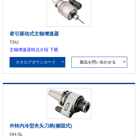
牵引驱动式主轴增速器
TDU
主轴增速器特点介绍 下载
»
»
カタログダウンロード
製品を問い合わせる
外转内冷型夹头刀柄(侧固式)
OH-SL