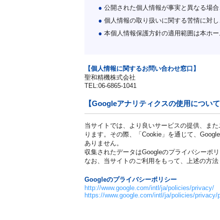
●
公開された個人情報が事実と異なる場合
●
個人情報の取り扱いに関する苦情に対し
●
本個人情報保護方針の適用範囲は本ホー
【個人情報に関するお問い合わせ窓口】
聖和精機株式会社
TEL:06-6865-1041
【Googleアナリティクスの使用につい
当サイトでは、より良いサービスの提供、またユ
ります。その際、「Cookie」を通じて、Go
ありません。
収集されたデータはGoogleのプライバシーポ
なお、当サイトのご利用をもって、上述の方法・
Googleのプライバシーポリシー
http://www.google.com/intl/ja/policies/privacy/
https://www.google.com/intl/ja/policies/privacy/