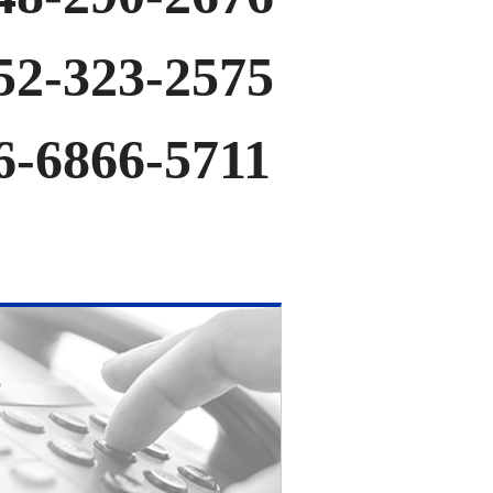
52-323-2575
6-6866-5711
。