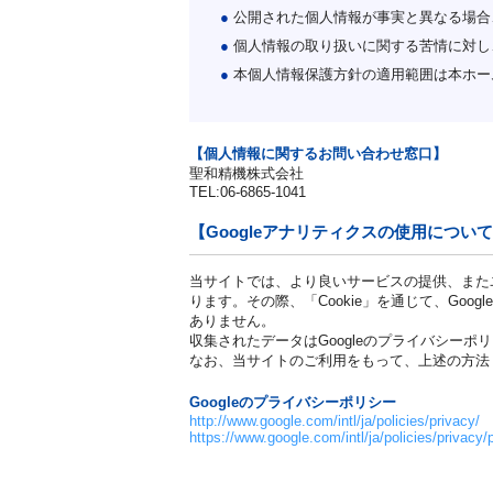
●
公開された個人情報が事実と異なる場合
●
個人情報の取り扱いに関する苦情に対し
●
本個人情報保護方針の適用範囲は本ホー
【個人情報に関するお問い合わせ窓口】
聖和精機株式会社
TEL:06-6865-1041
【Googleアナリティクスの使用につい
当サイトでは、より良いサービスの提供、またユ
ります。その際、「Cookie」を通じて、Go
ありません。
収集されたデータはGoogleのプライバシーポ
なお、当サイトのご利用をもって、上述の方法・
Googleのプライバシーポリシー
http://www.google.com/intl/ja/policies/privacy/
https://www.google.com/intl/ja/policies/privacy/