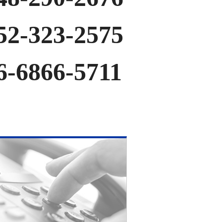
52-323-2575
6-6866-5711
。