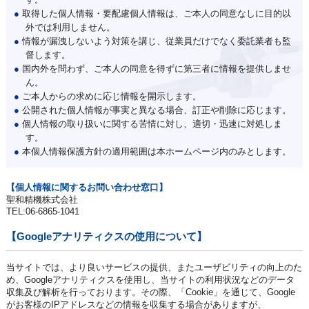
●
取得した個人情報・要配慮個人情報は、ご本人の同意なしに目的以
外では利用しません。
●
情報が漏洩しないよう対策を講じ、従業員だけでなく委託業者も監
督します。
●
国内外を問わず、ご本人の同意を得ずに第三者に情報を提供しませ
ん。
●
ご本人からの求めに応じ情報を開示します。
●
公開された個人情報が事実と異なる場合、訂正や削除に応じます。
●
個人情報の取り扱いに関する苦情に対し、適切・迅速に対処しま
す。
●
本個人情報保護方針の適用範囲は本ホームページ内のみとします。
【個人情報に関するお問い合わせ窓口】
聖和精機株式会社
TEL:06-6865-1041
【Googleアナリティクスの使用について】
当サイトでは、より良いサービスの提供、またユーザビリティの向上のた
め、Googleアナリティクスを使用し、当サイトの利用状況などのデータ
収集及び解析を行っております。その際、「Cookie」を通じて、Google
がお客様のIPアドレスなどの情報を収集する場合がありますが、