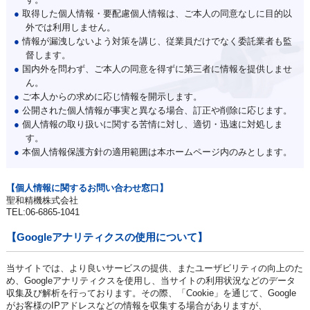
●
取得した個人情報・要配慮個人情報は、ご本人の同意なしに目的以
外では利用しません。
●
情報が漏洩しないよう対策を講じ、従業員だけでなく委託業者も監
督します。
●
国内外を問わず、ご本人の同意を得ずに第三者に情報を提供しませ
ん。
●
ご本人からの求めに応じ情報を開示します。
●
公開された個人情報が事実と異なる場合、訂正や削除に応じます。
●
個人情報の取り扱いに関する苦情に対し、適切・迅速に対処しま
す。
●
本個人情報保護方針の適用範囲は本ホームページ内のみとします。
【個人情報に関するお問い合わせ窓口】
聖和精機株式会社
TEL:06-6865-1041
【Googleアナリティクスの使用について】
当サイトでは、より良いサービスの提供、またユーザビリティの向上のた
め、Googleアナリティクスを使用し、当サイトの利用状況などのデータ
収集及び解析を行っております。その際、「Cookie」を通じて、Google
がお客様のIPアドレスなどの情報を収集する場合がありますが、