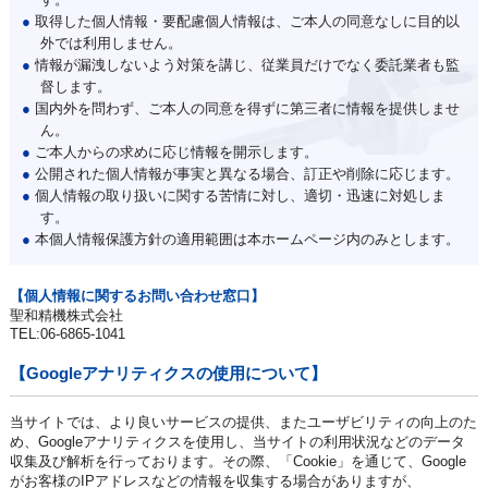
●
取得した個人情報・要配慮個人情報は、ご本人の同意なしに目的以
外では利用しません。
●
情報が漏洩しないよう対策を講じ、従業員だけでなく委託業者も監
督します。
●
国内外を問わず、ご本人の同意を得ずに第三者に情報を提供しませ
ん。
●
ご本人からの求めに応じ情報を開示します。
●
公開された個人情報が事実と異なる場合、訂正や削除に応じます。
●
個人情報の取り扱いに関する苦情に対し、適切・迅速に対処しま
す。
●
本個人情報保護方針の適用範囲は本ホームページ内のみとします。
【個人情報に関するお問い合わせ窓口】
聖和精機株式会社
TEL:06-6865-1041
【Googleアナリティクスの使用について】
当サイトでは、より良いサービスの提供、またユーザビリティの向上のた
め、Googleアナリティクスを使用し、当サイトの利用状況などのデータ
収集及び解析を行っております。その際、「Cookie」を通じて、Google
がお客様のIPアドレスなどの情報を収集する場合がありますが、