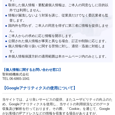
●
取得した個人情報・要配慮個人情報は、ご本人の同意なしに目的以
外では利用しません。
●
情報が漏洩しないよう対策を講じ、従業員だけでなく委託業者も監
督します。
●
国内外を問わず、ご本人の同意を得ずに第三者に情報を提供しませ
ん。
●
ご本人からの求めに応じ情報を開示します。
●
公開された個人情報が事実と異なる場合、訂正や削除に応じます。
●
個人情報の取り扱いに関する苦情に対し、適切・迅速に対処しま
す。
●
本個人情報保護方針の適用範囲は本ホームページ内のみとします。
【個人情報に関するお問い合わせ窓口】
聖和精機株式会社
TEL:06-6865-1041
【Googleアナリティクスの使用について】
当サイトでは、より良いサービスの提供、またユーザビリティの向上のた
め、Googleアナリティクスを使用し、当サイトの利用状況などのデータ
収集及び解析を行っております。その際、「Cookie」を通じて、Google
がお客様のIPアドレスなどの情報を収集する場合がありますが、