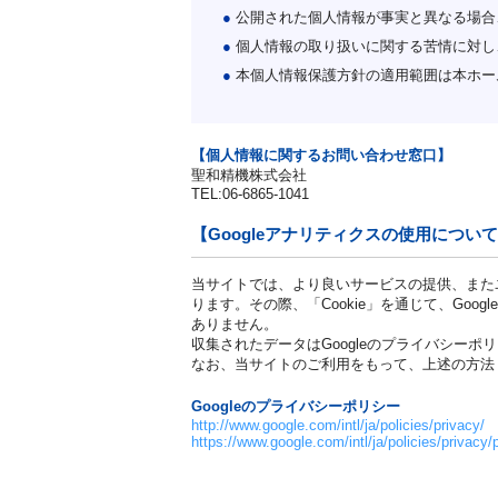
●
公開された個人情報が事実と異なる場合
●
個人情報の取り扱いに関する苦情に対し
●
本個人情報保護方針の適用範囲は本ホー
【個人情報に関するお問い合わせ窓口】
聖和精機株式会社
TEL:06-6865-1041
【Googleアナリティクスの使用につい
当サイトでは、より良いサービスの提供、またユ
ります。その際、「Cookie」を通じて、Go
ありません。
収集されたデータはGoogleのプライバシーポ
なお、当サイトのご利用をもって、上述の方法・
Googleのプライバシーポリシー
http://www.google.com/intl/ja/policies/privacy/
https://www.google.com/intl/ja/policies/privacy/