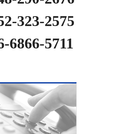
52-323-2575
6-6866-5711
。